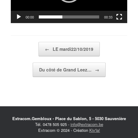
00:00
00:33
Post navigation
←
LE mardi22/10/2019
Du côté de Grand Leez…
→
Extracom.Gembloux - Place du Sablon, 5 - 5030 Sauvenière
Tél. 0478 505 925 -
info@extracom.be
Extracom © 2024 - Création
Kiv'la!