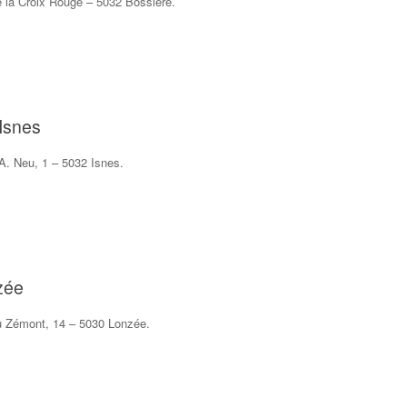
 la Croix Rouge – 5032 Bossière.
Isnes
A. Neu, 1 – 5032 Isnes.
zée
 Zémont, 14 – 5030 Lonzée.