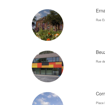
Ern
Rue Em
Beu
Rue de
Corr
Place 