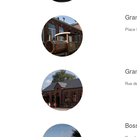
Gra
Place 
Gra
Rue de
Boss