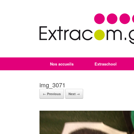
Nos accueils
Extraschool
img_3071
← Previous
Next →