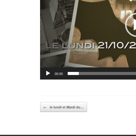
00:00
Post navigation
←
le lundi et Mardi du…