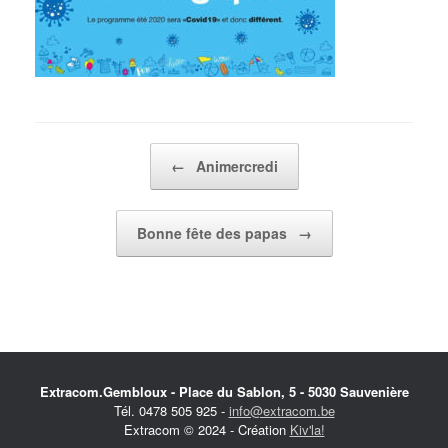
Post navigation
←
Animercredi
Bonne fête des papas
→
Extracom.Gembloux - Place du Sablon, 5 - 5030 Sauvenière
Tél. 0478 505 925 -
info@extracom.be
Extracom © 2024 - Création
Kiv'la!