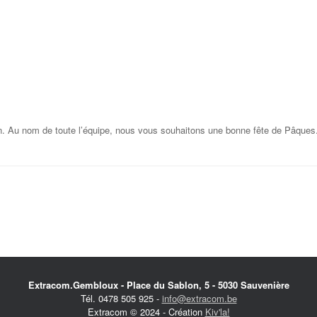
ien. Au nom de toute l’équipe, nous vous souhaitons une bonne fête de Pâques
Extracom.Gembloux - Place du Sablon, 5 - 5030 Sauvenière
Tél. 0478 505 925 -
info@extracom.be
Extracom © 2024 - Création
Kiv'la!