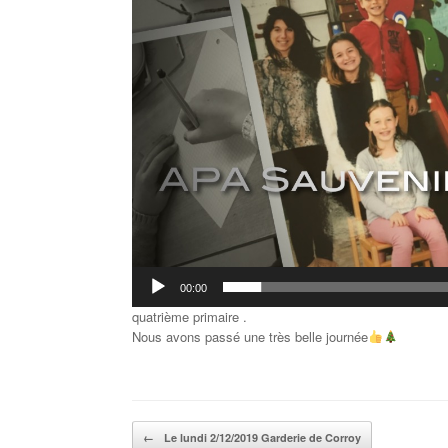
00:00
quatrième primaire .
Nous avons passé une très belle journée
Post navigation
←
Le lundi 2/12/2019 Garderie de Corroy