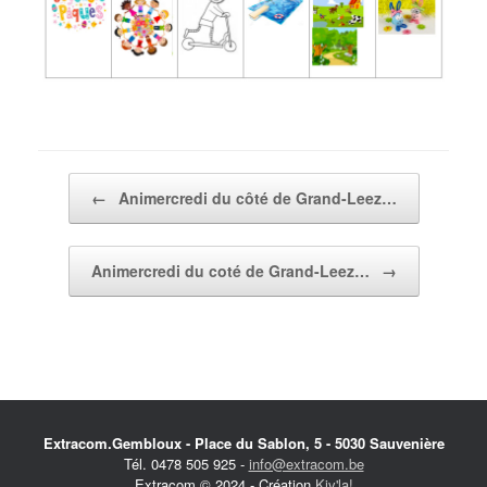
Post navigation
←
Animercredi du côté de Grand-Leez…
Animercredi du coté de Grand-Leez…
→
Extracom.Gembloux - Place du Sablon, 5 - 5030 Sauvenière
Tél. 0478 505 925 -
info@extracom.be
Extracom © 2024 - Création
Kiv'la!