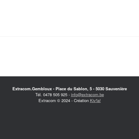
Extracom.Gembloux - Place du Sablon, 5 - 5030 Sauvenière
Tél. 0478 505 925 -
info@extracom.be
Extracom © 2024 - Création
Kiv'la!