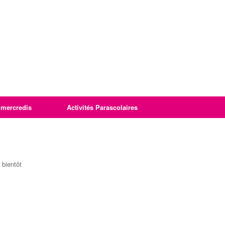
imercredis
Activités Parascolaires
 bientôt