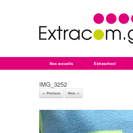
Nos accueils
Extraschool
IMG_3252
← Previous
Next →