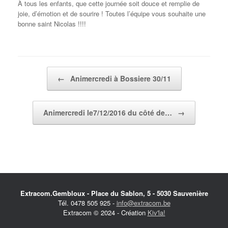
À tous les enfants, que cette journée soit douce et remplie de
joie, d’émotion et de sourire ! Toutes l’équipe vous souhaite une
bonne saint Nicolas !!!!
Post navigation
←
Animercredi à Bossiere 30/11
Animercredi le7/12/2016 du côté de…
→
Extracom.Gembloux - Place du Sablon, 5 - 5030 Sauvenière
Tél. 0478 505 925 -
info@extracom.be
Extracom © 2024 - Création
Kiv'la!