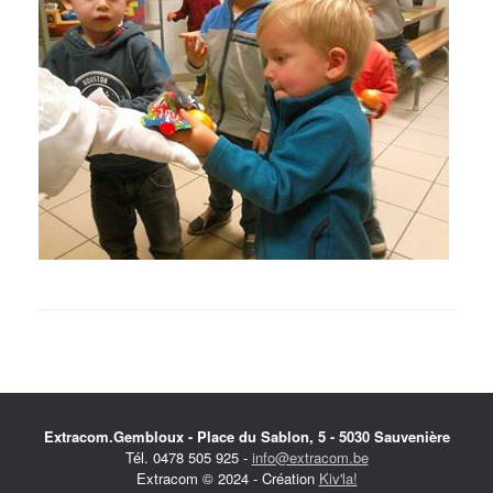
Extracom.Gembloux - Place du Sablon, 5 - 5030 Sauvenière
Tél. 0478 505 925 -
info@extracom.be
Extracom © 2024 - Création
Kiv'la!