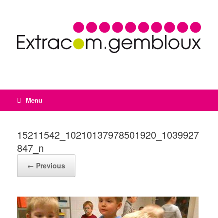
Menu
15211542_10210137978501920_1039927
847_n
← Previous