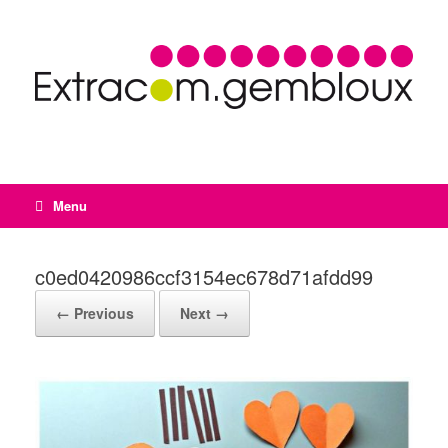
Menu
c0ed0420986ccf3154ec678d71afdd99
← Previous
Next →