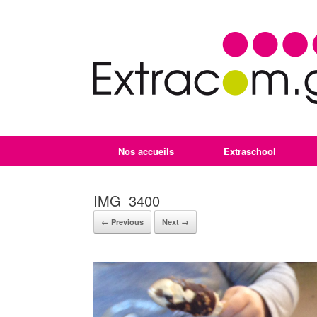
Nos accueils
Extraschool
IMG_3400
← Previous
Next →