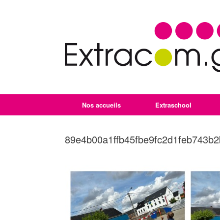
Nos accueils
Extraschool
89e4b00a1ffb45fbe9fc2d1feb743b2