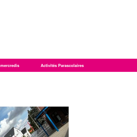
imercredis
Activités Parascolaires