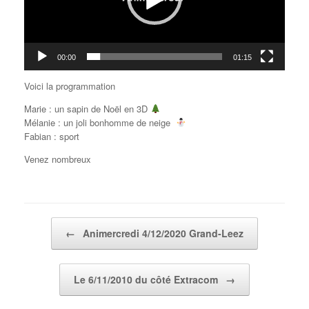
00:00
01:15
Voici la programmation
Marie : un sapin de Noël en 3D
Mélanie : un joli bonhomme de neige
Fabian : sport
Venez nombreux
Post navigation
←
Animercredi 4/12/2020 Grand-Leez
Le 6/11/2010 du côté Extracom
→