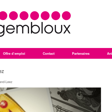
Offre d’emploi
Contact
Partenaires
An
ez
rand-Leez