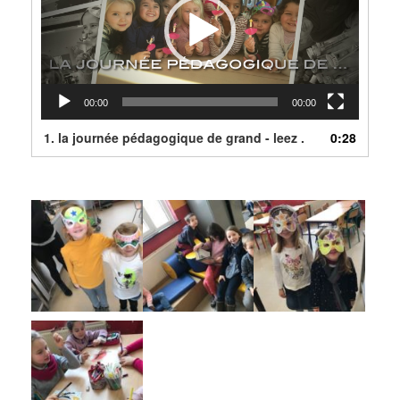
00:00
00:00
1.
la journée pédagogique de grand - leez .
0:28