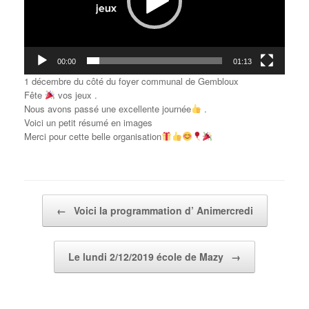
00:00
01:13
1 décembre du côté du foyer communal de Gembloux
Fête
vos jeux .
Nous avons passé une excellente journée
.
Voici un petit résumé en images
Merci pour cette belle organisation
Post navigation
←
Voici la programmation d’ Animercredi
Le lundi 2/12/2019 école de Mazy
→