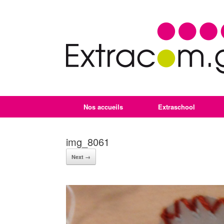
Nos accueils
Extraschool
img_8061
Next →