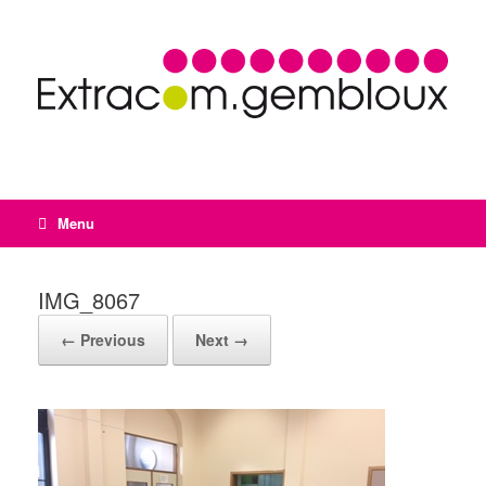
Menu
IMG_8067
← Previous
Next →