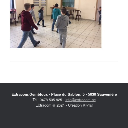
Extracom.Gembloux - Place du Sablon, 5 - 5030 Sauvenière
Tél. 0478 505 925 -
info@extracom.be
Extracom © 2024 - Création
Kiv'la!