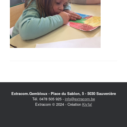
Extracom.Gembloux - Place du Sablon, 5 - 5030 Sauvenière
Tél. 0478 505 925 -
info@extracom.be
Extracom © 2024 - Création
Kiv'la!