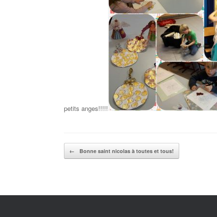
petits anges!!!!!
Post navigation
←
Bonne saint nicolas à toutes et tous!