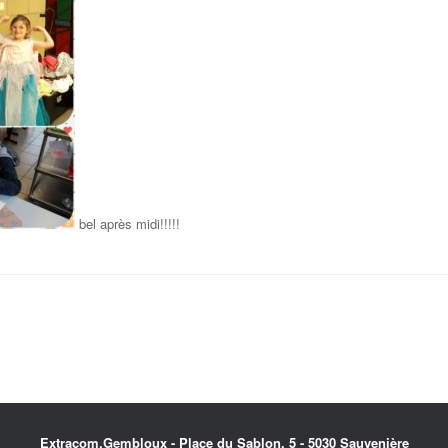
bel après midi!!!!!
Extracom.Gembloux - Place du Sablon, 5 - 5030 Sauvenière