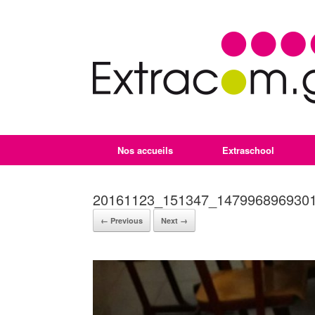
Nos accueils
Extraschool
20161123_151347_1479968969301
← Previous
Next →