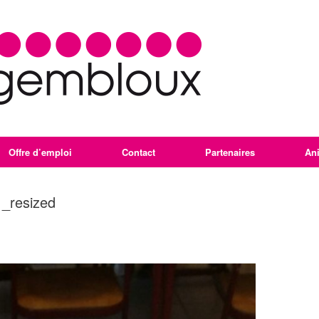
Offre d’emploi
Contact
Partenaires
An
_resized