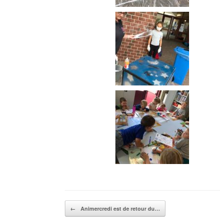
Post navigation
←
Animercredi est de retour du…