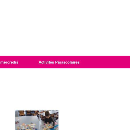
imercredis
Activités Parascolaires