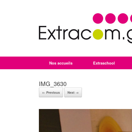
Nos accueils
Extraschool
IMG_3630
← Previous
Next →