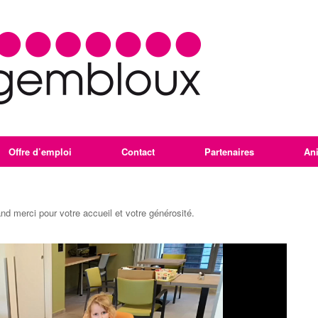
Offre d’emploi
Contact
Partenaires
An
nd merci pour votre accueil et votre générosité.